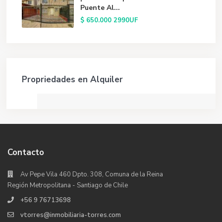
Puente Al...
$ 650.000
2990UF
Propriedades en Alquiler
Contacto
Av Pepe Vila 460 Dpto. 308, Comuna de la Reina
Región Metropolitana - Santiago de Chile
+56 9 76713698
vtorres@inmobiliaria-torres.com