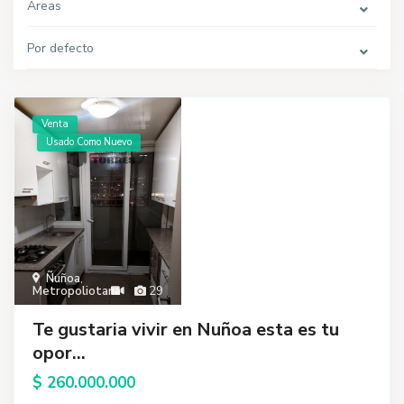
Areas
Por defecto
Venta
Usado Como Nuevo
Ñuñoa
,
Metropoliotana
29
Te gustaria vivir en Nuñoa esta es tu
opor...
$ 260.000.000