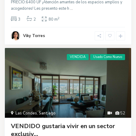
PRECIO:6400 UF ¡Atención amantes de los espacios amplios y
acogedores! Les presento este h
...
2
3
2
80 m
Viky Torres
VENDIDA
Usado Como Nuevo
Las Condes
,
Santiago
52
VENDIDO gustaria vivir en un sector
exclusiv...