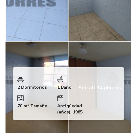
See all 14 photos
2 Dormitorios
1 Baño
2
70 m
Tamaño
Antigüedad
(años): 1985