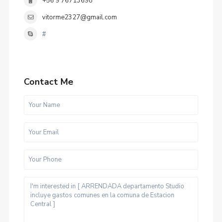
+56 9 76713698
vitorme2327@gmail.com
#
Contact Me