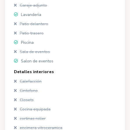
Garaje adjunto
Lavanderia
Patio delantero
Patio trasero
Piscina
Sala de eventos
Salon de eventos
Detalles interiores
Calefacción
Cintofono
Closets
Cocina equipada
cortinas roller
encimera vitroceramica