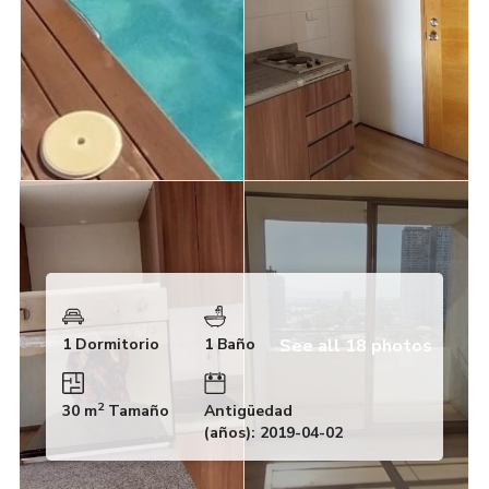
See all 18 photos
1 Dormitorio
1 Baño
2
30 m
Tamaño
Antigüedad
(años): 2019-04-02