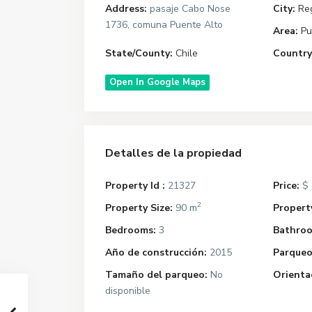
Address:
pasaje Cabo Nose
City:
Re
1736, comuna Puente Alto
Area:
Pu
State/County:
Chile
Country
Open In Google Maps
Detalles de la propiedad
Property Id :
21327
Price:
$ 
2
Property Size:
90 m
Property
Bedrooms:
3
Bathroo
Año de construcción:
2015
Parqueo
Tamaño del parqueo:
No
Orienta
disponible