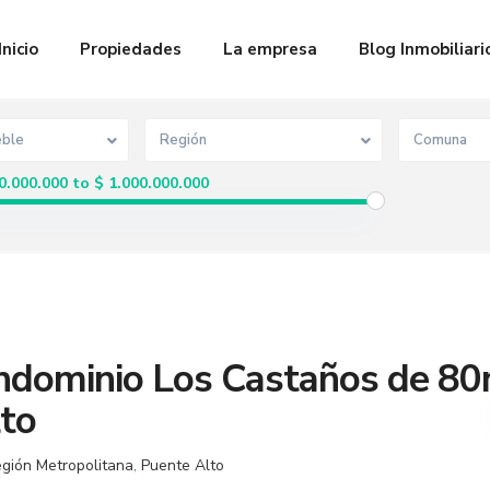
Inicio
Propiedades
La empresa
Blog Inmobiliari
eble
Región
Comuna
0.000.000 to $ 1.000.000.000
ndominio Los Castaños de 8
to
gión Metropolitana
,
Puente Alto