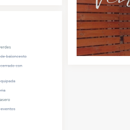
verdes
de baloncesto
 cerrado con
equipada
ria
rasero
 eventos