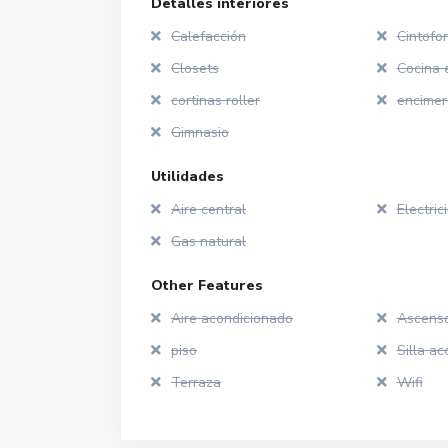
Detalles interiores
Calefacción
Cintofo
Closets
Cocina 
cortinas roller
encimer
Gimnasio
Utilidades
Aire central
Electric
Gas natural
Other Features
Aire acondicionado
Ascens
piso
Silla ac
Terraza
Wifi