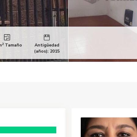
2
m
Tamaño
Antigüedad
(años): 2015