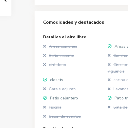
Comodidades y destacados
Detalles al aire libre
Areas comunes
Areas 
Baño caliente
Cancha 
cintofono
Circuito
vigilancia
closets
cocina 
Garaje adjunto
Lavande
Patio delantero
Patio t
Piscina
Sala de
Salon de eventos