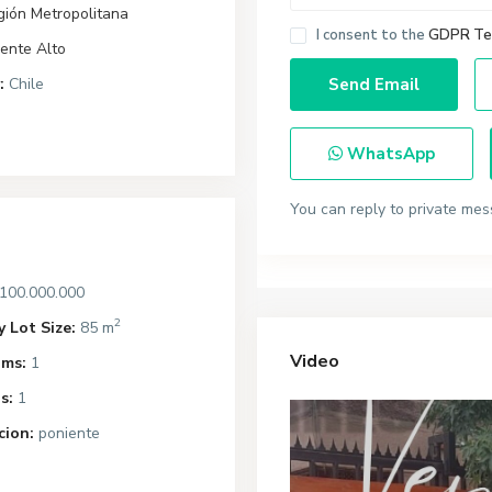
gión Metropolitana
I consent to the
GDPR Te
ente Alto
:
Chile
WhatsApp
You can reply to private mes
100.000.000
2
 Lot Size:
85 m
Video
ms:
1
s:
1
cion:
poniente