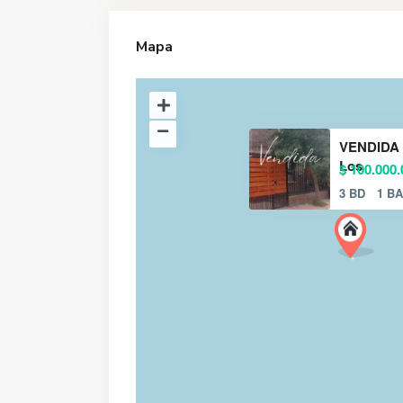
Mapa
VENDIDA 
Los
$ 100.000.
3 BD
1 BA