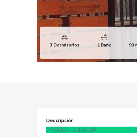
3 Dormitorios
1 Baño
90 
Descripción
PRECIO : 2.236UF