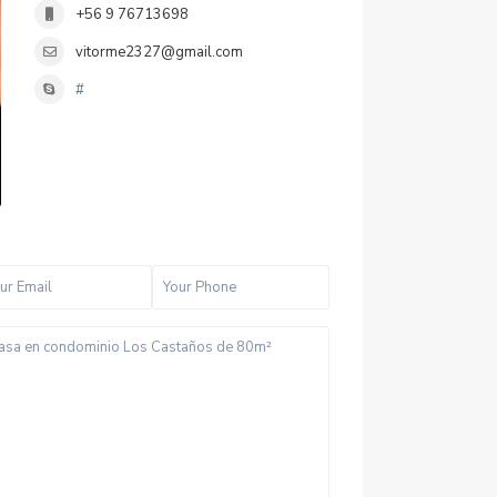
+56 9 76713698
vitorme2327@gmail.com
#