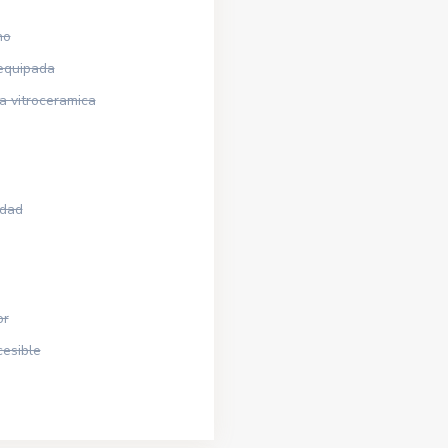
no
equipada
a vitroceramica
idad
or
cesible