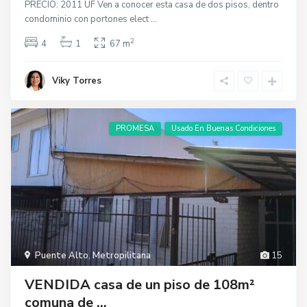
PRECIO: 2011 UF Ven a conocer esta casa de dos pisos, dentro
condominio con portones elect
...
2
4
1
67 m
Viky Torres
PROMESA
Usado En Buenas Condiciones
Puente Alto
,
Metropilitana
15
VENDIDA casa de un piso de 108m²
comuna de ...