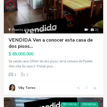
Puente Alto
,
Metropoliotana
20
VENDIDA Ven a conocer esta casa de
dos pisos...
$ 65.000.000
Se vende casa 105m² de dos pisos, en la comuna de Puente
Alto villa Su casa 3: Primer piso
...
3
2
Viky Torres
PROMESA
PROMESA