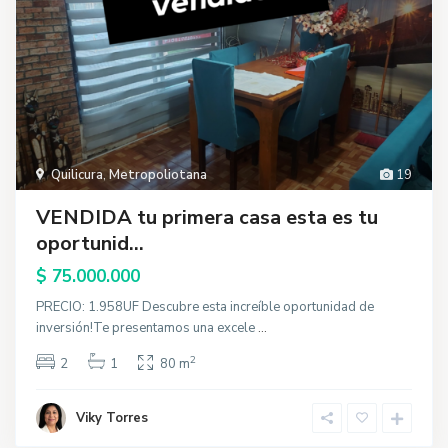
Quilicura
,
Metropoliotana
19
VENDIDA tu primera casa esta es tu
oportunid...
$ 75.000.000
PRECIO: 1.958UF Descubre esta increíble oportunidad de
inversión!Te presentamos una excele
...
2
2
1
80 m
Viky Torres