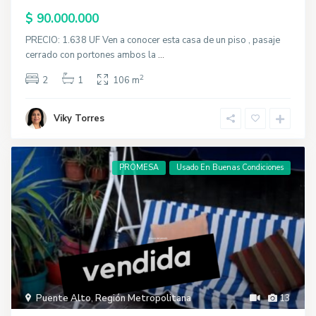
$ 90.000.000
PRECIO: 1.638 UF Ven a conocer esta casa de un piso , pasaje
cerrado con portones ambos la
...
2
2
1
106 m
Viky Torres
PROMESA
Usado En Buenas Condiciones
Puente Alto
,
Región Metropolitana
13