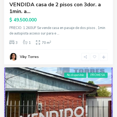
VENDIDA casa de 2 pisos con 3dor. a
1min. a...
$ 49.500.000
PRECIO: 1.260UF Se vende casa en pasaje de dos pisos , 1min
de autopista acceso sur para e
...
2
3
1
70 m
Viky Torres
No disponible
PROMESA