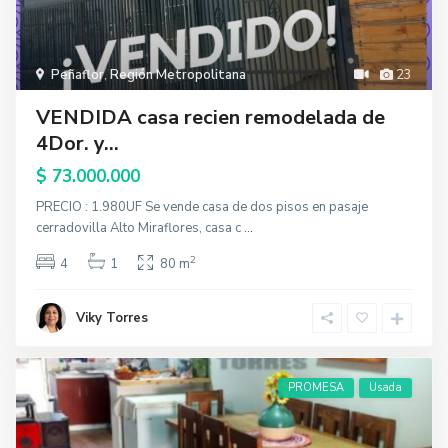
Peñaflor
,
Región Metropolitana
23
VENDIDA casa recien remodelada de
4Dor. y...
$ 73.000.000
PRECIO : 1.980UF Se vende casa de dos pisos en pasaje
cerradovilla Alto Miraflores, casa c
...
2
4
1
80 m
Viky Torres
PROMESA
Usada