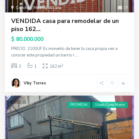
Conchalí
,
Metropolitana
19
VENDIDA casa para remodelar de un
piso 162...
$ 80.000.000
PRECIO: 2100UF Es monento de tener tu casa propia ven a
conocer este propiedad un barrio r
...
2
2
1
162 m
Viky Torres
PROMESA
Usado Como Nuevo