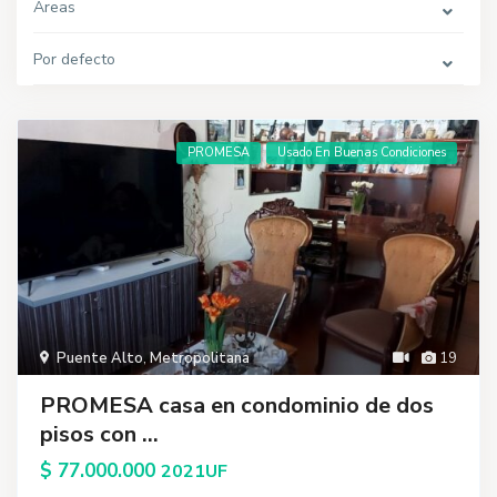
Areas
Por defecto
PROMESA
Usado En Buenas Condiciones
Puente Alto
,
Metropolitana
19
PROMESA casa en condominio de dos
pisos con ...
$ 77.000.000
2021UF