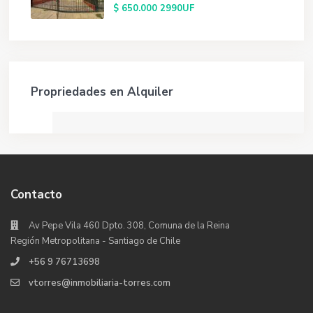
$ 650.000
2990UF
Propriedades en Alquiler
Contacto
Av Pepe Vila 460 Dpto. 308, Comuna de la Reina
Región Metropolitana - Santiago de Chile
+56 9 76713698
vtorres@inmobiliaria-torres.com