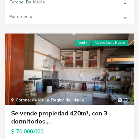
Coronel De Maule
Por defecto
Venta
Usado Como Nuevo
Coronel de Maule
,
Region del Maule
18
Se vende propiedad 420m², con 3
dormitorios...
$ 70.000.000