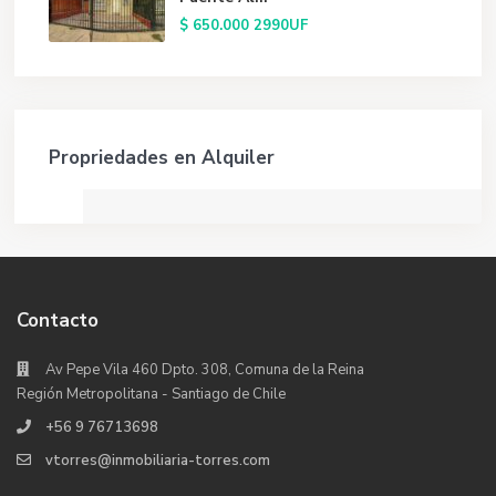
$ 650.000
2990UF
Propriedades en Alquiler
Contacto
Av Pepe Vila 460 Dpto. 308, Comuna de la Reina
Región Metropolitana - Santiago de Chile
+56 9 76713698
vtorres@inmobiliaria-torres.com