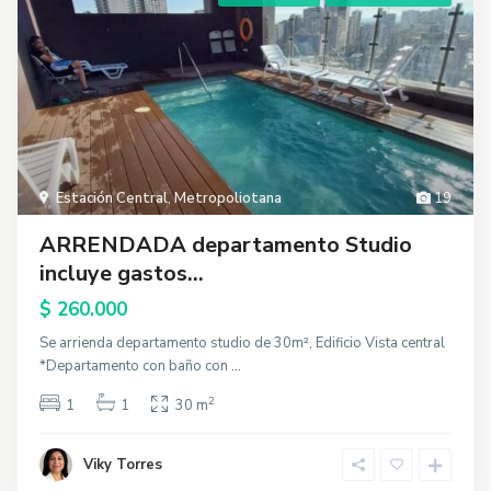
Estación Central
,
Metropoliotana
19
ARRENDADA departamento Studio
incluye gastos...
$ 260.000
Se arrienda departamento studio de 30m², Edificio Vista central
*Departamento con baño con
...
2
1
1
30 m
Viky Torres