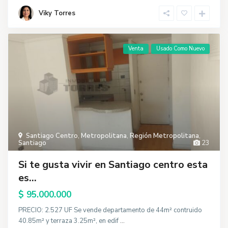
Viky Torres
Venta
Usado Como Nuevo
Santiago Centro
,
Metropolitana
,
Región Metropolitana
,
Santiago
23
Si te gusta vivir en Santiago centro esta
es...
$ 95.000.000
PRECIO: 2.527 UF Se vende departamento de 44m² contruido
40.85m² y terraza 3.25m², en edif
...