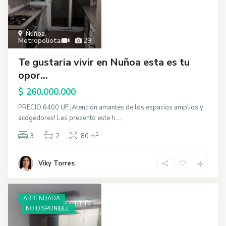
Ñuñoa
,
Metropoliotana
29
Te gustaria vivir en Nuñoa esta es tu
opor...
$ 260.000.000
PRECIO:6400 UF ¡Atención amantes de los espacios amplios y
acogedores! Les presento este h
...
2
3
2
80 m
Viky Torres
ARRENDADA
NO DISPONIBLE