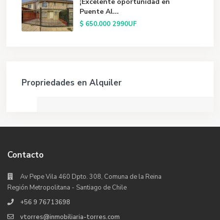
¡Excelente oportunidad en
Puente Al...
$ 650.000
2990UF
Propriedades en Alquiler
Contacto
Av Pepe Vila 460 Dpto. 308, Comuna de la Reina
Región Metropolitana - Santiago de Chile
+56 9 76713698
vtorres@inmobiliaria-torres.com