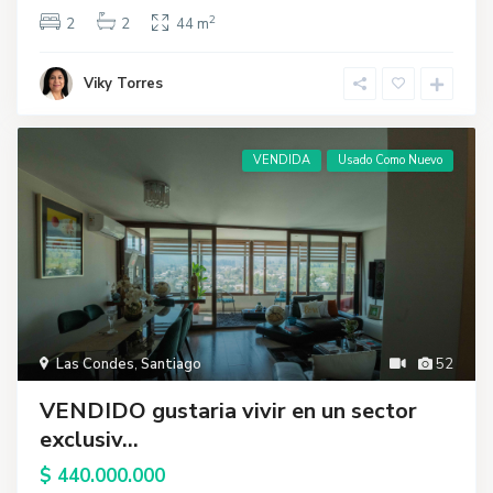
2
2
2
44 m
Viky Torres
VENDIDA
Usado Como Nuevo
Las Condes
,
Santiago
52
VENDIDO gustaria vivir en un sector
exclusiv...
$ 440.000.000