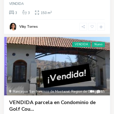
VENDIDA
2
3
3
150 m
Viky Torres
VENDIDA
Nuevo
Rancagua
,
San francisco de Mostazal
,
Region de O'Higgins
15
VENDIDA parcela en Condominio de
Golf Cou...