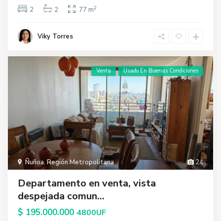
2
2
2
77 m
Viky Torres
Venta
Usado En Buenas Condiciones
Ñuñoa
,
Región Metropolitana
24
Departamento en venta, vista
despejada comun...
$ 195.000.000
4800UF