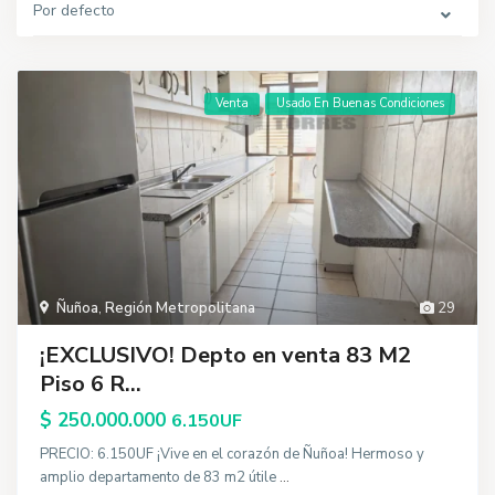
Por defecto
Venta
Usado En Buenas Condiciones
Ñuñoa
,
Región Metropolitana
29
¡EXCLUSIVO! Depto en venta 83 M2
Piso 6 R...
$ 250.000.000
6.150UF
PRECIO: 6.150UF ¡Vive en el corazón de Ñuñoa! Hermoso y
amplio departamento de 83 m2 útile
...