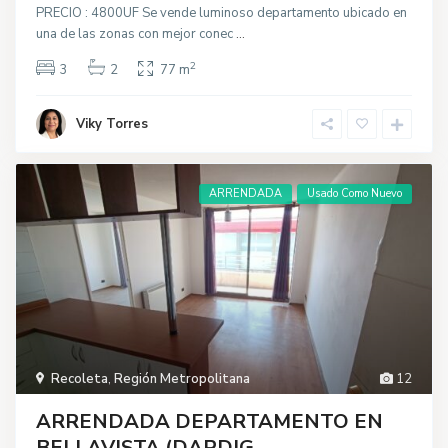
PRECIO : 4800UF Se vende luminoso departamento ubicado en
una de las zonas con mejor conec
...
2
3
2
77 m
Viky Torres
ARRENDADA
Usado Como Nuevo
Recoleta
,
Región Metropolitana
12
ARRENDADA DEPARTAMENTO EN
BELLAVISTA (DARDIG...