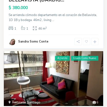
$ 380.000
Se arrienda cómodo departamento en el corazón de Bellavista,
1D 1B y bodega. 46m2., living
...
2
1
1
46 m
Sandra Soms Conte
Arriendo
Usado Como Nuevo
Recoleta
,
Santiago
6