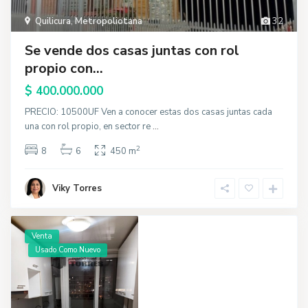
Quilicura
,
Metropoliotana
32
Se vende dos casas juntas con rol
propio con...
$ 400.000.000
PRECIO: 10500UF Ven a conocer estas dos casas juntas cada
una con rol propio, en sector re
...
2
8
6
450 m
Viky Torres
Venta
Usado Como Nuevo