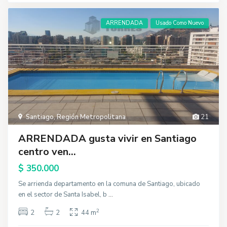
ARRENDADA
Usado Como Nuevo
Santiago
,
Región Metropolitana
21
ARRENDADA gusta vivir en Santiago
centro ven...
$ 350.000
Se arrienda departamento en la comuna de Santiago, ubicado
en el sector de Santa Isabel, b
...
2
2
2
44 m